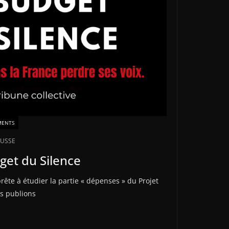
MENTS
OUSSE
get du Silence
ête à étudier la partie « dépenses » du Projet
us publions