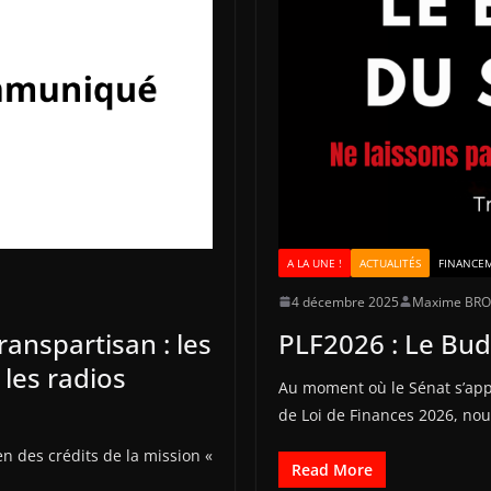
A LA UNE !
ACTUALITÉS
FINANCE
4 décembre 2025
Maxime BR
anspartisan : les
PLF2026 : Le Bud
les radios
Au moment où le Sénat s’appr
de Loi de Finances 2026, no
n des crédits de la mission «
Read More