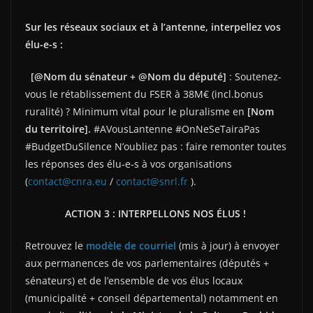
Sur les réseaux sociaux et à l’antenne, interpellez vos
élu-e-s :
[@Nom du sénateur + @Nom du député]
: Soutenez-
vous le rétablissement du FSER à 38M€ (incl.bonus
ruralité) ? Minimum vital pour le pluralisme en
[Nom
du territoire].
#AVousLantenne #OnNeSeTairaPas
#BudgetDuSilence N’oubliez pas : faire remonter toutes
les réponses des élu-e-s à vos organisations
(
contact@cnra.eu
/
contact@snrl.fr
).
ACTION 3 : INTERPELLONS NOS ÉLUS !
Retrouvez le
modèle de courriel
(mis à jour) à envoyer
aux permanences de vos parlementaires (députés +
sénateurs) et de l’ensemble de vos élus locaux
(municipalité + conseil départemental) notamment en