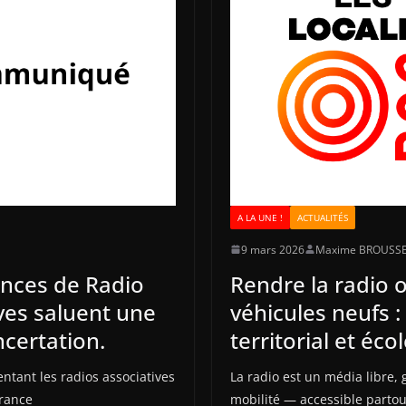
A LA UNE !
ACTUALITÉS
9 mars 2026
Maxime BROUSS
nces de Radio
Rendre la radio o
ives saluent une
véhicules neufs 
ncertation.
territorial et éco
entant les radios associatives
La radio est un média libre, g
France
mobilité — accessible partou