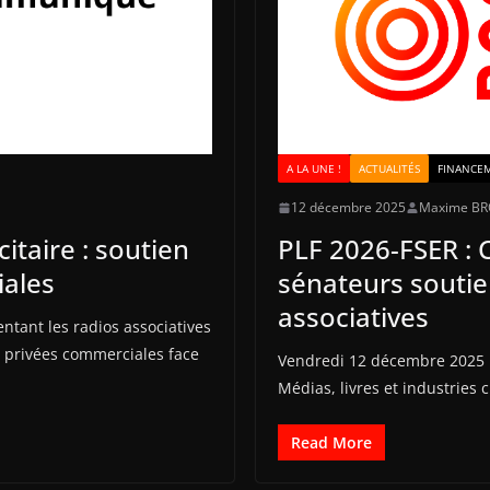
A LA UNE !
ACTUALITÉS
FINANCE
12 décembre 2025
Maxime B
taire : soutien
PLF 2026-FSER : 
iales
sénateurs soutie
associatives
entant les radios associatives
s privées commerciales face
Vendredi 12 décembre 2025 Hi
Médias, livres et industries c
Read More